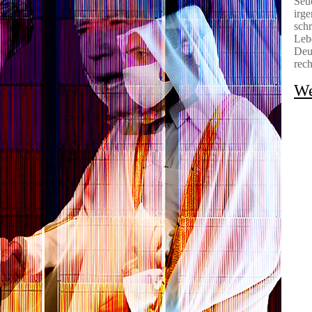
Seuc
irge
schr
Lebe
Deut
rech
We