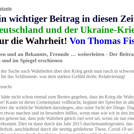
ptseite
in wichtiger Beitrag in diesen Zei
eutschland und der Ukraine-Kri
ur die Wahrheit!
Von Thomas Fi
en und an Bekannte, Freunde … weiterleiten - Der Beitrag
 und im Spiegel erschienen
 der Suche nach Wahrheiten über den Krieg gerät man rasch in schwere
 für das Schlimmste, was dem starken Gefühl droht: Relativierung!
nsucht
 hätte nicht schon einmal zum Besten gegeben, dass im Krieg die Wahrh
be! Kaum ist dieser Gemeinplatz vollbracht, beginnt der Sprecher in al
örer die wirkliche Wahrheit darzulegen, also seine Sicht der Dinge. 
 etwas machen und ist besonders hilflos, wenn man wie wir in den let
en gelernt hat, dass jede Wahrheit gleich viel wert sei, wenn sie nur e
rkommt. Dies ist dann durch das Jahr 2015 durcheinandergeraten, das 
erholt, anschließend durch die streitig gebliebene These, Covid-19 sei 