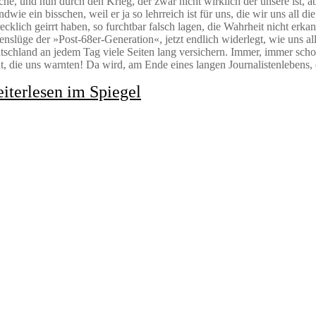
he, und nun durch den Krieg, der zwar nicht wirklich der unsere ist, a
ndwie ein bisschen, weil er ja so lehrreich ist für uns, die wir uns all di
ecklich geirrt haben, so furchtbar falsch lagen, die Wahrheit nicht erka
nslüge der »Post-68er-Generation«, jetzt endlich widerlegt, wie uns al
schland an jedem Tag viele Seiten lang versichern. Immer, immer schon
t, die uns warnten! Da wird, am Ende eines langen Journalistenlebens,
iterlesen im Spiegel