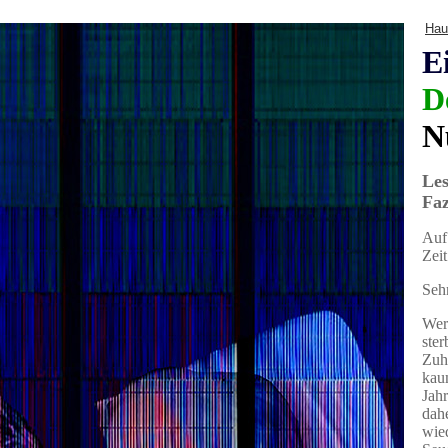
Hau
E
D
N
Les
Faz
Auf
Zeit
Seh
Wer
ster
Zuh
kaum
Jahr
dahe
wied