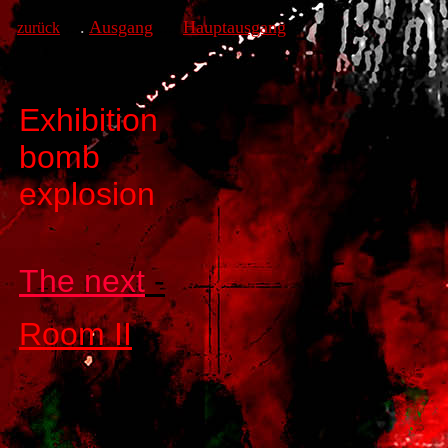
...
.
Ausgang
....
Hauptausgang
zurück
Exhibition
bomb
explosion
The next
-
Room II