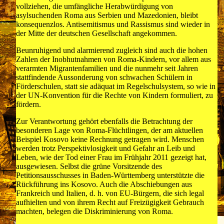
vollziehen, die umfängliche Herabwürdigung von
asylsuchenden Roma aus Serbien und Mazedonien, bleibt
konsequenzlos. Antisemitismus und Rassismus sind wieder in
der Mitte der deutschen Gesellschaft angekommen.
Beunruhigend und alarmierend zugleich sind auch die hohen
Zahlen der Inobhutnahmen von Roma-Kindern, vor allem aus
verarmten Migrantenfamilien und die nunmehr seit Jahren
stattfindende Aussonderung von schwachen Schülern in
Förderschulen, statt sie adäquat im Regelschulsystem, so wie in
der UN-Konvention für die Rechte von Kindern formuliert, zu
fördern.
Zur Verantwortung gehört ebenfalls die Betrachtung der
besonderen Lage von Roma-Flüchtlingen, der am aktuellen
Beispiel Kosovo keine Rechnung getragen wird. Menschen
werden trotz Perspektivlosigkeit und Gefahr an Leib und
Leben, wie der Tod einer Frau im Frühjahr 2011 gezeigt hat,
ausgewiesen. Selbst die grüne Vorsitzende des
Petitionsausschusses in Baden-Württemberg unterstützte die
Rückführung ins Kosovo. Auch die Abschiebungen aus
Frankreich und Italien, d. h. von EU-Bürgern, die sich legal
aufhielten und von ihrem Recht auf Freizügigkeit Gebrauch
machten, belegen die Diskriminierung von Roma.