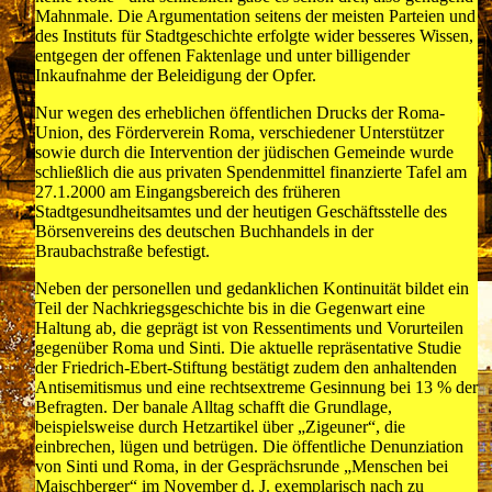
Mahnmale. Die Argumentation seitens der meisten Parteien und
des Instituts für Stadtgeschichte erfolgte wider besseres Wissen,
entgegen der offenen Faktenlage und unter billigender
Inkaufnahme der Beleidigung der Opfer.
Nur wegen des erheblichen öffentlichen Drucks der Roma-
Union, des Förderverein Roma, verschiedener Unterstützer
sowie durch die Intervention der jüdischen Gemeinde wurde
schließlich die aus privaten Spendenmittel finanzierte Tafel am
27.1.2000 am Eingangsbereich des früheren
Stadtgesundheitsamtes und der heutigen Geschäftsstelle des
Börsenvereins des deutschen Buchhandels in der
Braubachstraße befestigt.
Neben der personellen und gedanklichen Kontinuität bildet ein
Teil der Nachkriegsgeschichte bis in die Gegenwart eine
Haltung ab, die geprägt ist von Ressentiments und Vorurteilen
gegenüber Roma und Sinti. Die aktuelle repräsentative Studie
der Friedrich-Ebert-Stiftung bestätigt zudem den anhaltenden
Antisemitismus und eine rechtsextreme Gesinnung bei 13 % der
Befragten. Der banale Alltag schafft die Grundlage,
beispielsweise durch Hetzartikel über „Zigeuner“, die
einbrechen, lügen und betrügen. Die öffentliche Denunziation
von Sinti und Roma, in der Gesprächsrunde „Menschen bei
Maischberger“ im November d. J. exemplarisch nach zu