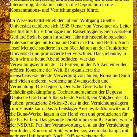
Internierung, die dann später in die Deportation in die
Konzentrations- und Vernichtungslager führte.
Im Wissenschaftsbetrieb der Johann-Wolfgang-Goethe-
Universität etablierte sich 1935 Otmar von Verschuer als Leiter
des Instituts für Erbbiologie und Rassenhygiene. Sein Assistent
Gerhard Stein begann im selben Jahr mit rassenbiologischen
Untersuchungen an Roma und Sinti in Ffm. und Berlin. Auch
Josef Mengele studierte in den 30er Jahren an der Frankfurter
Universität und promovierte bei Verschuer. Das Gebäude, in
dem wir uns heute Abend befinden, war das
Verwaltungszentrum der IG-Farben; in der NS-Zeit einer der
größten Konzerne der Welt. Er organisierte die
menschenverachtende Verwertung von Juden, Roma und Sinti
und vielen anderen, verdiente an Zwangsarbeit und
Vernichtung. Die Degesch, Deutsche Gesellschaft für
Schädlingsbekämpfung, Tochterunternehmen der Degussa,
Deutsche Gold und Silberscheide Anstalt, ein Mitglied der IG-
Farben, produzierte Zyklon-B, das in den Vernichtungslagern
zum Einsatz kam. Das Arbeitslager Auschwitz-Monowitz und
die Buna-Werke, lagen in der Hand von und produzierten für
die IG-Farben. Das gesamte Direktorium von IG-Farben war in
der NSDAP. Für ihre Verantwortung, u. a. an der Vernichtung
von Juden, Roma und Sinti, wurden sie, wenn überhaupt, mit
geringer Haft bestraft. Nach 1945 verweigerte die