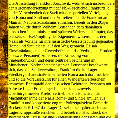
Die Ausstellung Frankfurt-Auschwitz widmet sich insbesondere
der Auseinandersetzung mit der NS-Geschichte Frankfurts, d.
h. der Verwobenheit der Stadt mit der speziellen Verfolgung
von Roma und Sinti und der Vorreiterrolle, die Frankfurt am
Main im Nationalsozialismus einnahm. Bereits in den 20iger
Jahren wurde durch Wilhelm Leuschner, dem damaligen
hessischen Innenminister und späteren Widerstandkämpfer, das
„Gesetz zur Bekämpfung des Zigeunerunwesens“, das den
Nazis als Vorlage für ihre rassistische Gesetzgebung gegenüber
Roma und Sinti diente, auf den Weg gebracht. Es sah
Einschränkungen der Gewerbefreiheit, das Verbot, in „Horden“
(ab zwei Personen) zu reisen, die Erfassung von
Fingerabdrücken und deren zentrale Speicherung im
Münchener „Nachrichtendienst“ vor. Leuschner beschwerte
sich, dass die Stadtverwaltung Frankfurt die im Lager
Friedberger Landstraße internierten Roma auch dort meldete
und so die Voraussetzung für einen Wandergewerbeschein
erbrachte. Er empfahl den hessischen Behörden, Personen mit
Adresse Lager Friedberger Landstraße auszuweisen.
Oberbürgermeister Krebs, vertrieb bereits kurz nach der
Machtübernahme der Nazis Roma- und Sinti-Familien aus
Frankfurt und kooperierte eng mit Polizeipräsident Beckerle.
Beckerle ließ 1937 das Lager Dieselstraße, später auch das
Lager Kruppstraße errichten und betrieb mit Hochdruck die
systematisch Erfassung und Zentralisierung der Daten und die