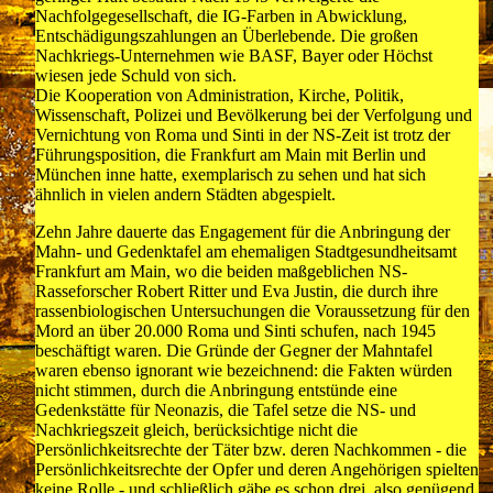
Nachfolgegesellschaft, die IG-Farben in Abwicklung,
Entschädigungszahlungen an Überlebende. Die großen
Nachkriegs-Unternehmen wie BASF, Bayer oder Höchst
wiesen jede Schuld von sich.
Die Kooperation von Administration, Kirche, Politik,
Wissenschaft, Polizei und Bevölkerung bei der Verfolgung und
Vernichtung von Roma und Sinti in der NS-Zeit ist trotz der
Führungsposition, die Frankfurt am Main mit Berlin und
München inne hatte, exemplarisch zu sehen und hat sich
ähnlich in vielen andern Städten abgespielt.
Zehn Jahre dauerte das Engagement für die Anbringung der
Mahn- und Gedenktafel am ehemaligen Stadtgesundheitsamt
Frankfurt am Main, wo die beiden maßgeblichen NS-
Rasseforscher Robert Ritter und Eva Justin, die durch ihre
rassenbiologischen Untersuchungen die Voraussetzung für den
Mord an über 20.000 Roma und Sinti schufen, nach 1945
beschäftigt waren. Die Gründe der Gegner der Mahntafel
waren ebenso ignorant wie bezeichnend: die Fakten würden
nicht stimmen, durch die Anbringung entstünde eine
Gedenkstätte für Neonazis, die Tafel setze die NS- und
Nachkriegszeit gleich, berücksichtige nicht die
Persönlichkeitsrechte der Täter bzw. deren Nachkommen - die
Persönlichkeitsrechte der Opfer und deren Angehörigen spielten
keine Rolle - und schließlich gäbe es schon drei, also genügend