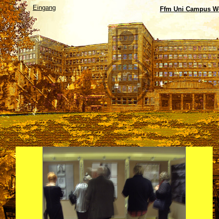
Eingang
Ffm Uni Campus We