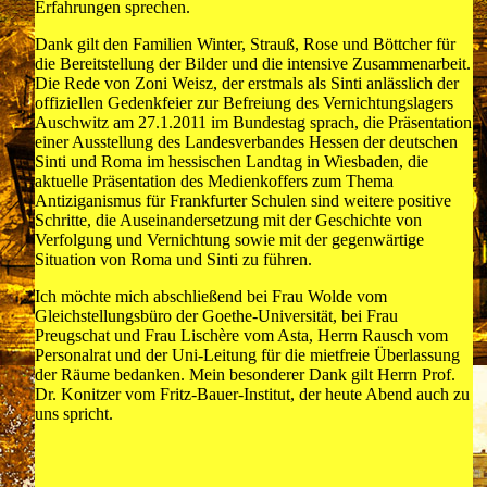
Erfahrungen sprechen.
Dank gilt den Familien Winter, Strauß, Rose und Böttcher für
die Bereitstellung der Bilder und die intensive Zusammenarbeit.
Die Rede von Zoni Weisz, der erstmals als Sinti anlässlich der
offiziellen Gedenkfeier zur Befreiung des Vernichtungslagers
Auschwitz am 27.1.2011 im Bundestag sprach, die Präsentation
einer Ausstellung des Landesverbandes Hessen der deutschen
Sinti und Roma im hessischen Landtag in Wiesbaden, die
aktuelle Präsentation des Medienkoffers zum Thema
Antiziganismus für Frankfurter Schulen sind weitere positive
Schritte, die Auseinandersetzung mit der Geschichte von
Verfolgung und Vernichtung sowie mit der gegenwärtige
Situation von Roma und Sinti zu führen.
Ich möchte mich abschließend bei Frau Wolde vom
Gleichstellungsbüro der Goethe-Universität, bei Frau
Preugschat und Frau Lischère vom Asta, Herrn Rausch vom
Personalrat und der Uni-Leitung für die mietfreie Überlassung
der Räume bedanken. Mein besonderer Dank gilt Herrn Prof.
Dr. Konitzer vom Fritz-Bauer-Institut, der heute Abend auch zu
uns spricht.