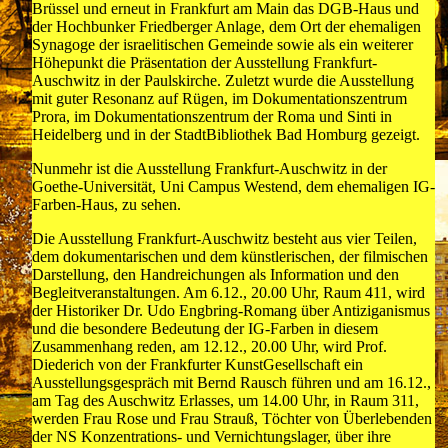
Brüssel und erneut in Frankfurt am Main das DGB-Haus und
der Hochbunker Friedberger Anlage, dem Ort der ehemaligen
Synagoge der israelitischen Gemeinde sowie als ein weiterer
Höhepunkt die Präsentation der Ausstellung Frankfurt-
Auschwitz in der Paulskirche. Zuletzt wurde die Ausstellung
mit guter Resonanz auf Rügen, im Dokumentationszentrum
Prora, im Dokumentationszentrum der Roma und Sinti in
Heidelberg und in der StadtBibliothek Bad Homburg gezeigt.
Nunmehr ist die Ausstellung Frankfurt-Auschwitz in der
Goethe-Universität, Uni Campus Westend, dem ehemaligen IG-
Farben-Haus, zu sehen.
Die Ausstellung Frankfurt-Auschwitz besteht aus vier Teilen,
dem dokumentarischen und dem künstlerischen, der filmischen
Darstellung, den Handreichungen als Information und den
Begleitveranstaltungen. Am 6.12., 20.00 Uhr, Raum 411, wird
der Historiker Dr. Udo Engbring-Romang über Antiziganismus
und die besondere Bedeutung der IG-Farben in diesem
Zusammenhang reden, am 12.12., 20.00 Uhr, wird Prof.
Diederich von der Frankfurter KunstGesellschaft ein
Ausstellungsgespräch mit Bernd Rausch führen und am 16.12.,
am Tag des Auschwitz Erlasses, um 14.00 Uhr, in Raum 311,
werden Frau Rose und Frau Strauß, Töchter von Überlebenden
der NS Konzentrations- und Vernichtungslager, über ihre