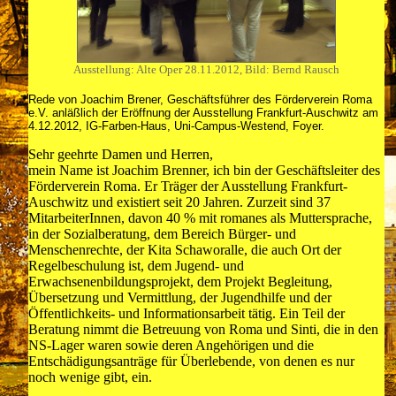
Ausstellung: Alte Oper 28.11.2012, Bild: Bernd Rausch
Rede von Joachim Brener, Geschäftsführer des Förderverein Roma
e.V. anläßlich der Eröffnung der Ausstellung Frankfurt-Auschwitz am
4.12.2012, IG-Farben-Haus, Uni-Campus-Westend, Foyer.
Sehr geehrte Damen und Herren,
mein Name ist Joachim Brenner, ich bin der Geschäftsleiter des
Förderverein Roma. Er Träger der Ausstellung Frankfurt-
Auschwitz und existiert seit 20 Jahren. Zurzeit sind 37
MitarbeiterInnen, davon 40 % mit romanes als Muttersprache,
in der Sozialberatung, dem Bereich Bürger- und
Menschenrechte, der Kita Schaworalle, die auch Ort der
Regelbeschulung ist, dem Jugend- und
Erwachsenenbildungsprojekt, dem Projekt Begleitung,
Übersetzung und Vermittlung, der Jugendhilfe und der
Öffentlichkeits- und Informationsarbeit tätig. Ein Teil der
Beratung nimmt die Betreuung von Roma und Sinti, die in den
NS-Lager waren sowie deren Angehörigen und die
Entschädigungsanträge für Überlebende, von denen es nur
noch wenige gibt, ein.