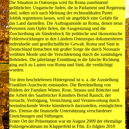
Die Situation in Osteuropa wird für Roma zunehmend
gefährlicher. Ungarische Juden, die in Parlament und Regierung
sind, sollen sich nach Meinung der rechtsradikalen Partei
Jobbik registrieren lassen, weil sie angeblich eine Gefahr für
das Land darstellen. Die Auftragsmorde an Roma, denen neun
Personen zum Opfer fielen, die Ausgrenzung und die
Zuschreibung als Sündenbock für politische und ökonomische
Fehlentwicklungen in den Ländern Osteuropas dokumentieren
individuelle und gesellschaftliche Gewalt. Roma und Sinti in
Deutschland betrachten mit großer Sorge die durch Neonazis
verübten Morde und die Verschleierung durch die zuständigen
Behörden. Die jahrelange Ermittlung in die falsche Richtung
ging auch zu Lasten von Roma und Sinti, die verdächtigt
wurden.
Vor dem beschriebenen Hintergrund ist u. a. die Ausstellung
Frankfurt-Auschwitz entstanden. Die Bereitstellung von
Bildern der Familien Winter, Rose, Strauss und Böttcher und
die Arbeit des Saarbrücker Künstlers Bernd Rausch, der
versucht, Verfolgung, Vernichtung und Verantwortung durch
beeindruckende Werke künstlerisch darzustellen, ermöglichten
dies. Ebenso die finanzielle Unterstützung verschiedener
Einrichtungen und Stiftungen.
Erster Ort der Präsentation war im August 2009 der ehemalige
Polizeigewahrsam im Klapperfeld in Ffm. Es folgten 2010