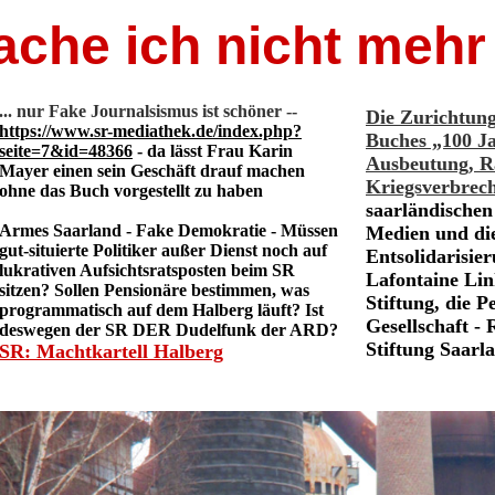
ache ich nicht mehr
... nur Fake Journalsismus ist schöner --
Die Zurichtung
https://www.sr-mediathek.de/index.php?
Buches „100 Ja
seite=7&id=48366
- da lässt Frau Karin
Ausbeutung, R
Mayer einen sein Geschäft drauf machen
Kriegsverbrec
ohne das Buch vorgestellt zu haben
saarländische
Armes Saarland - Fake Demokratie -
Müssen
Medien und di
gut-situierte Politiker außer Dienst noch auf
Entsolidarisie
lukrativen Aufsichtsratsposten beim SR
Lafontaine Li
sitzen? Sollen Pensionäre bestimmen, was
Stiftung, die P
programmatisch auf dem Halberg läuft? Ist
Gesellschaft -
deswegen der SR DER Dudelfunk der ARD?
Stiftung Saarla
SR: Machtkartell Halberg