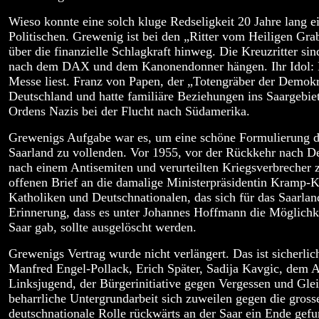
Wieso konnte eine solch kluge Redseligkeit 20 Jahre lang e
Politischen. Grewenig ist bei den „Ritter vom Heiligen Gr
über die finanzielle Schlagkraft hinweg. Die Kreuzritter si
nach dem DAX und dem Kanonendonner hängen. Ihr Idol: De
Messe liest. Franz von Papen, der „Totengräber der Demokr
Deutschland und hatte familiäre Beziehungen ins Saargebie
Ordens Nazis bei der Flucht nach Südamerika.
Grewenigs Aufgabe war es, um eine schöne Formulierung 
Saarland zu vollenden. Vor 1955, vor der Rückkehr nach D
nach einem Antisemiten und verurteilten Kriegsverbrecher 
offenen Brief an die damalige Ministerpräsidentin Kramp-
Katholiken und Deutschnationalen, das sich für das Saarla
Erinnerung, dass es unter Johannes Hoffmann die Möglichkei
Saar gab, sollte ausgelöscht werden.
Grewenigs Vertrag wurde nicht verlängert. Das ist sicherlich
Manfred Engel-Pollack, Erich Später, Sadija Kavgic, dem Ak
Linksjugend, der Bürgerinitiative gegen Vergessen und Gleic
beharrliche Untergrundarbeit sich zuweilen gegen die grosse
deutschnationale Rolle rückwärts an der Saar ein Ende gef