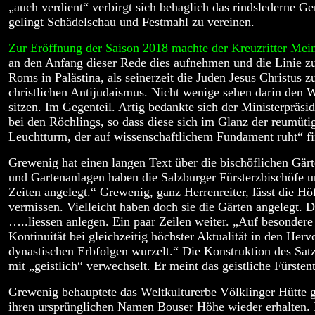
„auch verdient“ verbirgt sich behaglich das rindslederne G
gelingt Schädelschau und Festmahl zu vereinen.
Zur Eröffnung der Saison 2018 machte der Kreuzritter Me
an den Anfang dieser Rede dies aufnehmen und die Linie zur
Roms in Palästina, als seinerzeit die Juden Jesus Christus 
christlichen Antijudaismus. Nicht wenige sehen darin den 
sitzen. Im Gegenteil. Artig bedankte sich der Ministerpräs
bei den Röchlings, so dass diese sich im Glanz der reumüti
Leuchtturm, der auf wissenschaftlichem Fundament ruht“ fin
Grewenig hat einen langen Text über die bischöflichen Gär
und Gartenanlagen haben die Salzburger Fürsterzbischöfe un
Zeiten angelegt.“ Grewenig, ganz Herrenreiter, lässt die H
vermissen. Vielleicht haben doch sie die Gärten angelegt. D
…..liessen anlegen. Ein paar Zeilen weiter. „Auf besondere
Kontinuität bei gleichzeitig höchster Aktualität in den Her
dynastischen Erbfolgen wurzelt.“ Die Konstruktion des Satze
mit „geistlich“ verwechselt. Er meint das geistliche Fürste
Grewenig behauptete das Weltkulturerbe Völklinger Hütte g
ihren ursprünglichen Namen Bouser Höhe wieder erhalten.