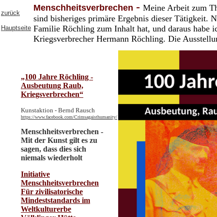
-
Menschheitsverbrechen
Meine Arbeit zum Th
zurüc
k
sind bisheriges primäre Ergebnis dieser Tätigkeit. 
Familie Röchling zum Inhalt hat, und daraus habe i
Hauptseite
Kriegsverbrecher Hermann Röchling. Die Ausstellun
„100 Jahre Röchling -
Ausbeutung Raub,
Kriegsverbrechen“
Kunstaktion - Bernd Rausch
https://www.facebook.com/Crimsagaisthumanity/
Menschheitsverbrechen -
Mit der Kunst gilt es zu
sagen, dass dies sich
niemals wiederholt
Initiative
Menschheitsverbrechen
Für zivilisatorische
Mindeststandards im
Weltkulturerbe